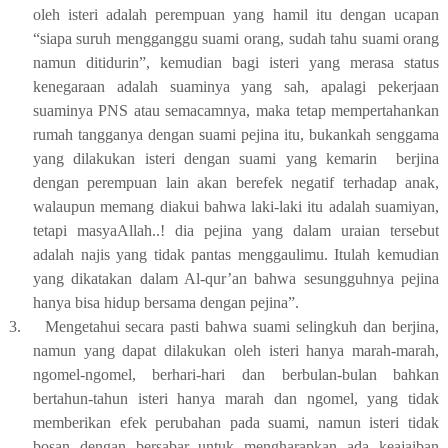
oleh isteri adalah perempuan yang hamil itu dengan ucapan
“siapa suruh mengganggu suami orang, sudah tahu suami orang
namun ditidurin”, kemudian bagi isteri yang merasa status
kenegaraan adalah suaminya yang sah, apalagi pekerjaan
suaminya PNS atau semacamnya, maka tetap mempertahankan
rumah tangganya dengan suami pejina itu, bukankah senggama
yang dilakukan isteri dengan suami yang kemarin
berjina
dengan perempuan lain akan berefek negatif terhadap anak,
walaupun memang diakui bahwa laki-laki itu adalah suamiyan,
tetapi masyaAllah..! dia pejina yang dalam uraian tersebut
adalah najis yang tidak pantas menggaulimu. Itulah kemudian
yang dikatakan dalam Al-qur’an bahwa sesungguhnya pejina
hanya bisa hidup bersama dengan pejina”.
3.
Mengetahui secara pasti bahwa suami selingkuh dan berjina,
namun yang dapat dilakukan oleh isteri hanya marah-marah,
ngomel-ngomel, berhari-hari dan berbulan-bulan bahkan
bertahun-tahun isteri hanya marah dan ngomel, yang tidak
memberikan efek perubahan pada suami, namun isteri tidak
bosan dengan bersabar untuk mengharapkan ada keajaiban