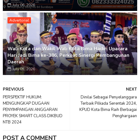
July 06, 2026
Advertorial
Wali Kota dan Wakil Wali Kota Bima Hadiri Upacara
Hari Jadi Bima ke-386, Perkuat Sinergi Pembangunan
Daerah
July 05, 2026
PREVIOUS
NEXT
PERSPEKTIF HUKUM:
Dinilai Sebagai Penyelanggara
MENGUNGKAP DUGAAN
Terbaik Pilkada Serentak 2024,
PENYIMPANGAN ANGGARAN
KPUD Kota Bima Raih Berbagai
PROYEK SMART CLASS DIKBUD
Penghargaan
NTB 2024
POST A COMMENT