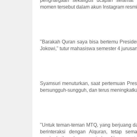
penghargaan sekaligus ucapan selamat
momen tersebut dalam akun Instagram resmi
"Barakah Quran saya bisa bertemu Preside
Jokowi," tutur mahasiswa semester 4 jurusan 
Syamsuri menuturkan, saat pertemuan Pres
bersungguh-sungguh, dan terus meningkatka
"Untuk teman-teman MTQ, yang berjuang da
berinteraksi dengan Alquran, tetap se