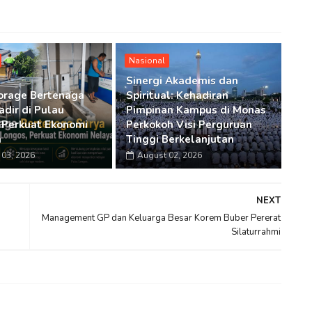
Nasional
Sinergi Akademis dan
orage Bertenaga
Spiritual: Kehadiran
adir di Pulau
Pimpinan Kampus di Monas
 Perkuat Ekonomi
Perkokoh Visi Perguruan
n
Tinggi Berkelanjutan
03, 2026
August 02, 2026
NEXT
Management GP dan Keluarga Besar Korem Buber Pererat
Silaturrahmi