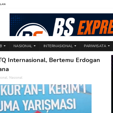
KLAN
TB
NASIONAL
INTERNASIONAL
PARIWISATA
TQ Internasional, Bertemu Erdogan
ana
ional
,
Nasional