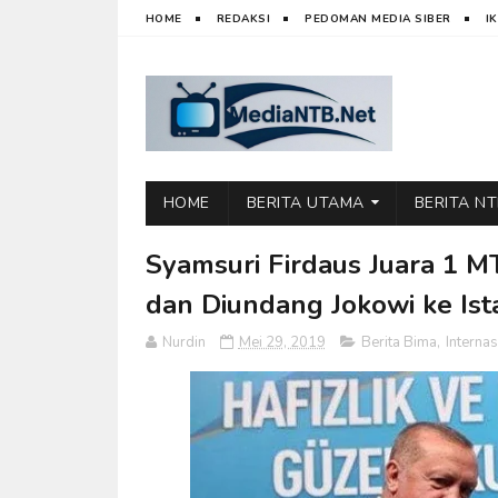
HOME
REDAKSI
PEDOMAN MEDIA SIBER
I
HOME
BERITA UTAMA
BERITA N
Syamsuri Firdaus Juara 1 M
dan Diundang Jokowi ke Ist
Nurdin
Mei 29, 2019
Berita Bima
,
Internas