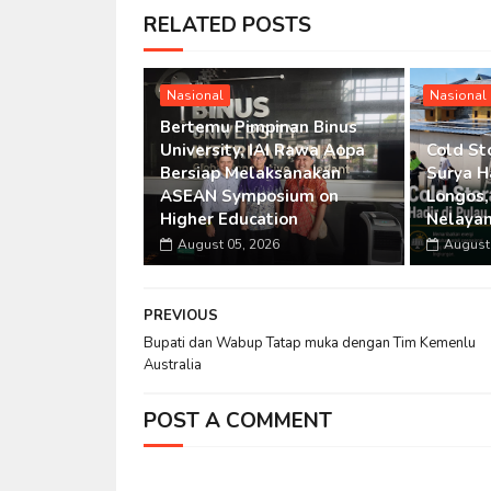
RELATED POSTS
Nasional
Nasional
Bertemu Pimpinan Binus
University, IAI Rawa Aopa
Cold St
Bersiap Melaksanakan
Surya H
ASEAN Symposium on
Longos,
Higher Education
Nelaya
August 05, 2026
August 
PREVIOUS
Bupati dan Wabup Tatap muka dengan Tim Kemenlu
Australia
POST A COMMENT