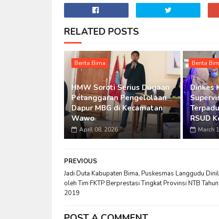
RELATED POSTS
Berita Bima
Berita Bi
HMW Soroti Serius Dugaan
Dinkes 
Pelanggaran Pengelolaan
Supervi
Dapur MBG di Kecamatan
Terpadu
Wawo
RSUD K
April 08, 2026
March 1
PREVIOUS
Jadi Duta Kabupaten Bima, Puskesmas Langgudu Dinil
oleh Tim FKTP Berprestasi Tingkat Provinsi NTB Tahun
2019
POST A COMMENT