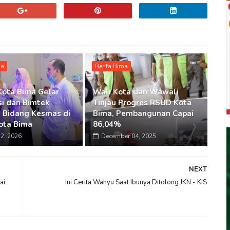
ma
Berita Bima
Kota Bima Gelar
Wali Kota dan Wawali
si dan Bimtek
Tinjau Progres RSUD Kota
 Bidang Kesmas di
Bima, Pembangunan Capai
ota Bima
86,04%
2, 2026
December 04, 2025
NEXT
ai
Ini Cerita Wahyu Saat Ibunya Ditolong JKN - KIS