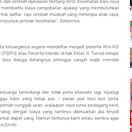
IS dan setelah dijelaskan tentang BPJS Kesehatan baru saya
gitu membantu biaya pengobatan apalagi yang membutuhkan
untuk daftar, tapi setelah musibah yang menimpa anak saya,
mempunyai jaminan kesehatan”. Bebernya
erta keluarganya segera mendaftar menjadi peserta JKN-KIS
PBPU) atau Peserta Mandiri di hak Kelas III. Tumidi belajar
 bisa diduga datangnya sehingga sangat wajib memiliki
eluarga terlindungi dan tidak perlu khawatir lagi. Apalagi
ngga kami yang hidup pas – pasan pun bisa ikut serta.
m pernah nunggak iuran, walaupun saya cuma pedagang kecil,
nding dengan biaya yang nantinya dikeluarkan jika terjadi
 untuk dapat uang. Namun tentunya kami selalu berdoa agar
ya.(Ucok)