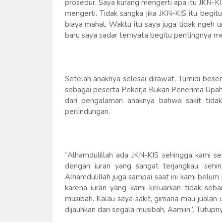
prosedur. Saya kurang mengerti apa itu JKN-K
mengerti. Tidak sangka jika JKN-KIS itu be
biaya mahal. Waktu itu saya juga tidak ngeh 
baru saya sadar ternyata begitu pentingnya 
Setelah anaknya selesai dirawat, Tumidi bes
sebagai peserta Pekerja Bukan Penerima Upah (
dari pengalaman anaknya bahwa sakit tidak
perlindungan.
“Alhamdulillah ada JKN-KIS sehingga kami sek
dengan iuran yang sangat terjangkau, sehi
Alhamdulillah juga sampai saat ini kami belu
karena iuran yang kami keluarkan tidak seba
musibah. Kalau saya sakit, gimana mau jualan
dijauhkan dari segala musibah, Aamiin”. Tutupn