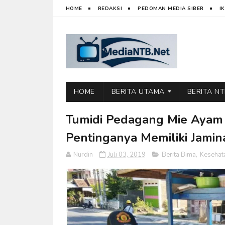
HOME
REDAKSI
PEDOMAN MEDIA SIBER
I
HOME
BERITA UTAMA
BERITA N
Tumidi Pedagang Mie Ayam
Pentinganya Memiliki Jami
Nurdin
Juli 03, 2019
Berita Bima
,
Kesehat