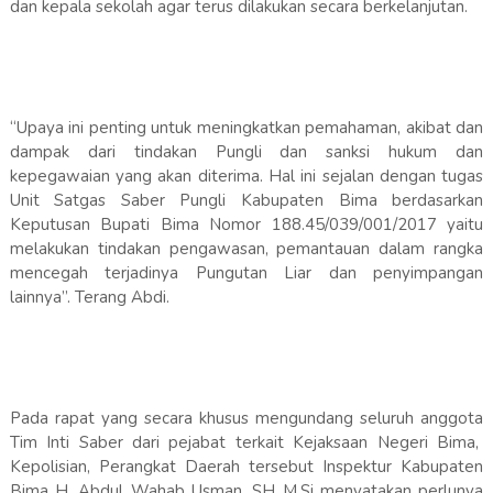
dan kepala sekolah agar terus dilakukan secara berkelanjutan.
“Upaya ini penting untuk meningkatkan pemahaman, akibat dan
dampak dari tindakan Pungli dan sanksi hukum dan
kepegawaian yang akan diterima. Hal ini sejalan dengan tugas
Unit Satgas Saber Pungli Kabupaten Bima berdasarkan
Keputusan Bupati Bima Nomor 188.45/039/001/2017 yaitu
melakukan tindakan pengawasan, pemantauan dalam rangka
mencegah terjadinya Pungutan Liar dan penyimpangan
lainnya”. Terang Abdi.
Pada rapat yang secara khusus mengundang seluruh anggota
Tim Inti Saber dari pejabat terkait Kejaksaan Negeri Bima,
Kepolisian, Perangkat Daerah tersebut Inspektur Kabupaten
Bima H. Abdul Wahab Usman, SH M.Si menyatakan perlunya