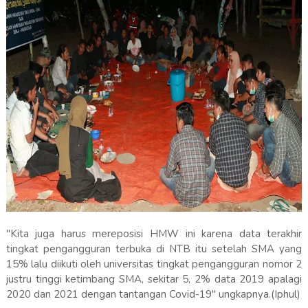
"Kita juga harus mereposisi HMW ini karena data terakhir
tingkat pengangguran terbuka di NTB itu setelah SMA yang
15% lalu diikuti oleh universitas tingkat pengangguran nomor 2
justru tinggi ketimbang SMA, sekitar 5, 2% data 2019 apalagi
2020 dan 2021 dengan tantangan Covid-19" ungkapnya.(Iphul)