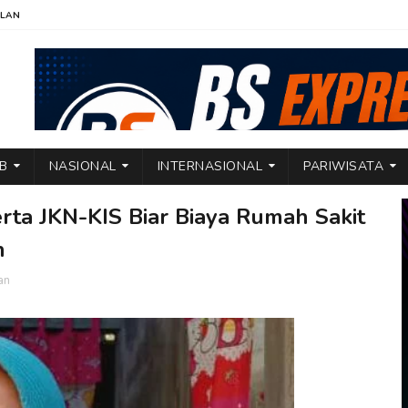
KLAN
TB
NASIONAL
INTERNASIONAL
PARIWISATA
erta JKN-KIS Biar Biaya Rumah Sakit
n
an