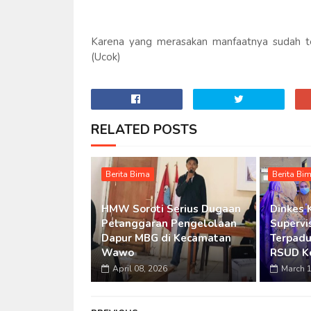
Karena yang merasakan manfaatnya sudah te
(Ucok)
RELATED POSTS
Berita Bima
Berita Bi
HMW Soroti Serius Dugaan
Dinkes 
Pelanggaran Pengelolaan
Supervi
Dapur MBG di Kecamatan
Terpadu
Wawo
RSUD K
April 08, 2026
March 1