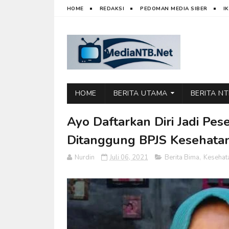
HOME
REDAKSI
PEDOMAN MEDIA SIBER
I
HOME
BERITA UTAMA
BERITA N
Ayo Daftarkan Diri Jadi Pes
Ditanggung BPJS Kesehata
Nurdin
Juli 06, 2021
Berita Bima
,
Kesehat