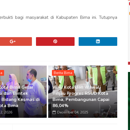
rbukti bagi masyarakat di Kabupaten Bima ini. Tutupnya
ma
Berita Bima
Kota Bima Gelar
Wali Kota dan Wawali
si dan Bimtek
Tinjau Progres RSUD Kota
 Bidang Kesmas di
Bima, Pembangunan Capai
ota Bima
86,04%
2, 2026
December 04, 2025