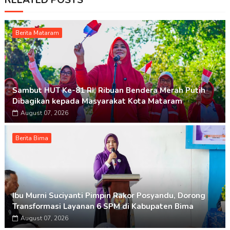
RELATED POSTS
Berita Mataram
Sambut HUT Ke-81 RI, Ribuan Bendera Merah Putih
Dibagikan kepada Masyarakat Kota Mataram
August 07, 2026
Berita Bima
Ibu Murni Suciyanti Pimpin Rakor Posyandu, Dorong
Transformasi Layanan 6 SPM di Kabupaten Bima
August 07, 2026