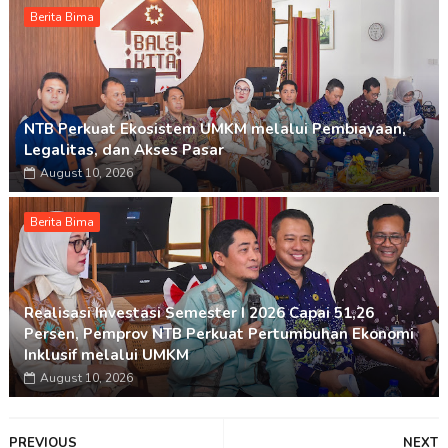
Berita Bima
NTB Perkuat Ekosistem UMKM melalui Pembiayaan,
Legalitas, dan Akses Pasar
August 10, 2026
Berita Bima
Realisasi Investasi Semester I 2026 Capai 51,26
Persen, Pemprov NTB Perkuat Pertumbuhan Ekonomi
Inklusif melalui UMKM
August 10, 2026
PREVIOUS
NEXT