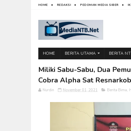
HOME
REDAKSI
PEDOMAN MEDIA SIBER
I
HOME
BERITA UTAMA
BERITA N
Miliki Sabu-Sabu, Dua Pem
Cobra Alpha Sat Resnarkob
Nurdin
November 01, 2021
Berita Bima
,