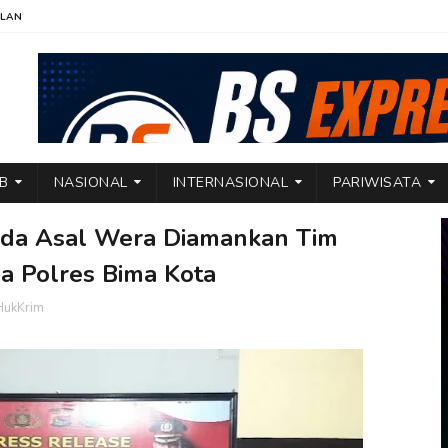
KLAN
TB
NASIONAL
INTERNASIONAL
PARIWISATA
uda Asal Wera Diamankan Tim
a Polres Bima Kota
HukKrim