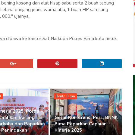
ip bening kosong dan alat hisap sabu serta 2 buah tabung
r celana panjang jeans warna abu, 1 buah HP samsung
000," ujarnya.
nya dibawa ke kantor Sat Narkoba Polres Bima kota untuk
B
Berita Bima
inerja 2025, Polda
snahkan Barang
Gelar Konferensi Pers, BNNK
arkoba dan Paparkan
Bima Paparkan Capaian
 Penindakan
Kinerja 2025