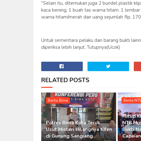
"Selain itu, ditemukan juga 2 bundel plastik kl
kaca bening, 1 buah tas warna hitam. 1 lemba
warna hitam/merah dan uang sejumlah Rp. 170. 
Untuk sementara pelaku dan barang bukti lain
diperiksa lebih lanjut. Tutupnya(Ucok)
RELATED POSTS
Berita Bima
Berita NT
Tutup K
Polres Bima Kota Terus
NTB Mu
Usut Misteri Hilangnya Kifen
Bukti N
di Gunung Sangiang
Capaian