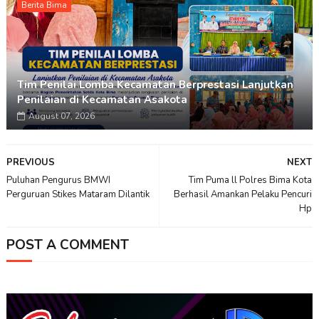
Berita Bima
Tim Penilai Lomba Kecamatan Berprestasi Lanjutkan
Penilaian di Kecamatan Asakota
August 07, 2026
PREVIOUS
NEXT
Puluhan Pengurus BMWI
Tim Puma ll Polres Bima Kota
Perguruan Stikes Mataram Dilantik
Berhasil Amankan Pelaku Pencuri
Hp
POST A COMMENT