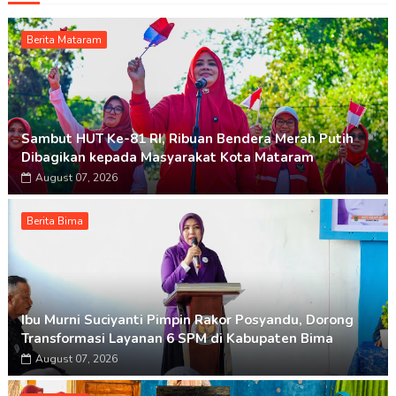
Berita Mataram
Sambut HUT Ke-81 RI, Ribuan Bendera Merah Putih
Dibagikan kepada Masyarakat Kota Mataram
August 07, 2026
Berita Bima
Ibu Murni Suciyanti Pimpin Rakor Posyandu, Dorong
Transformasi Layanan 6 SPM di Kabupaten Bima
August 07, 2026