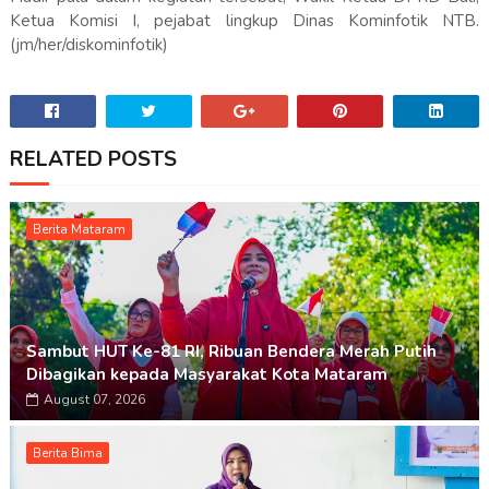
Ketua Komisi I, pejabat lingkup Dinas Kominfotik NTB.
(jm/her/diskominfotik)
RELATED POSTS
Berita Mataram
Sambut HUT Ke-81 RI, Ribuan Bendera Merah Putih
Dibagikan kepada Masyarakat Kota Mataram
August 07, 2026
Berita Bima