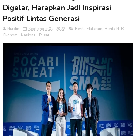
Digelar, Harapkan Jadi Inspirasi
Positif Lintas Generasi
Nurdin
September 07, 2022
Berita Mataram
,
Berita NTB
,
Ekonomi
,
Nasional
,
Pusat