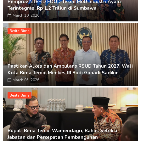
Pemprov NTB–ID FOOD Teken MoU Industri Ayam
Terintegrasi Rp 1,2 Triliun di Sumbawa
March 10, 2026
Berita Bima
Pastikan Alkes dan Ambulans RSUD Tahun 2027, Wali
Kota Bima Temui Menkes RI Budi Gunadi Sadikin
March 05, 2026
Berita Bima
Bupati Bima Temui Wamendagri, Bahas Seleksi
Jabatan dan Percepatan Pembangunan