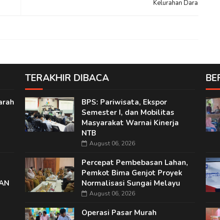
Kelurahan Dara
TERAKHIR DIBACA
BE
arah
BPS: Pariwisata, Ekspor
Semester I, dan Mobilitas
Masyarakat Warnai Kinerja
NTB
August 06, 2026
Percepat Pembebasan Lahan,
Pemkot Bima Genjot Proyek
EAN
Normalisasi Sungai Melayu
August 06, 2026
Operasi Pasar Murah