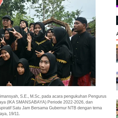
limansyah, S.E., M.Sc, pada acara pengukuhan Pengurus
abaya (IKA SMANSABAYA) Periode 2022-2026, dan
spiratif Satu Jam Bersama Gubernur NTB dengan tema
ya, 19/11.