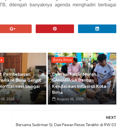
TB, ditengah banyaknya agenda menghadiri berbagai
ma
Berita Bima
at Pembebasan
Operasi Pasar Murah
Pemkot Bima Genjot
SAMARASA Bantu
Normalisasi Sungai
Kendalikan Inflasi di Kota
Bima
06, 2026
August 06, 2026
NEXT
Bersama Sudirman SJ, Dae Pawan Reses Terakhir di RW 03