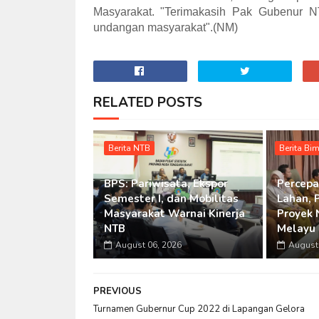
Masyarakat. "Terimakasih Pak Gubenur N
undangan masyarakat".(NM)
RELATED POSTS
Berita NTB
Berita Bi
BPS: Pariwisata, Ekspor
Percep
Semester I, dan Mobilitas
Lahan, 
Masyarakat Warnai Kinerja
Proyek 
NTB
Melayu
August 06, 2026
August 
PREVIOUS
Turnamen Gubernur Cup 2022 di Lapangan Gelora