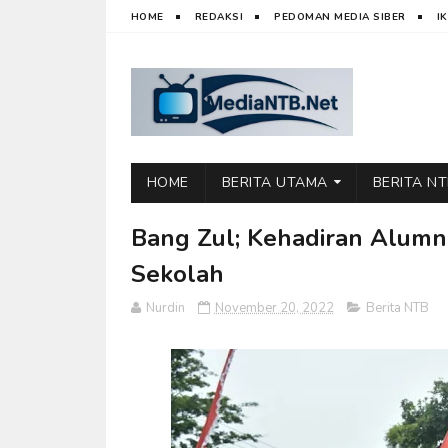
HOME
REDAKSI
PEDOMAN MEDIA SIBER
I
HOME
BERITA UTAMA
BERITA N
Bang Zul; Kehadiran Alumni
Sekolah
Nurdin
November 20, 2022
Berita NTB