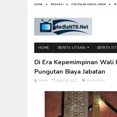
HOME
REDAKSI
PEDOMAN MEDIA SIBER
I
HOME
BERITA UTAMA
BERITA N
Di Era Kepemimpinan Wali K
Pungutan Biaya Jabatan
Nurdin
April 06, 2023
Berita Bima