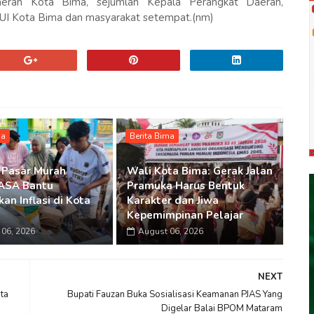
aerah Kota Bima, sejumlah Kepala Perangkat Daerah,
FUI Kota Bima dan masyarakat setempat.(nm)
ma
Berita Bima
 Pasar Murah
Wali Kota Bima: Gerak Jalan
SA Bantu
Pramuka Harus Bentuk
an Inflasi di Kota
Karakter dan Jiwa
Kepemimpinan Pelajar
06, 2026
August 06, 2026
NEXT
ta
Bupati Fauzan Buka Sosialisasi Keamanan PJAS Yang
Digelar Balai BPOM Mataram