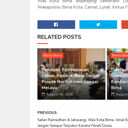
Wali Kota Bima didampingi Sekretaris D
Wakapolres Bima Kota, Camat, Lurah, Ketua 
RELATED POSTS
Berita Bima
Berita Bi
Percepat Pembebasan
Operasi
Lahan, Pemkot Bima Genjot
SAMARA
Proyek Normalisasi Sungai
Kendalik
Melayu
Bima
August 06, 2026
August 
PREVIOUS
Safari Ramadhan di Jatiwangi, Wali Kota Bima: Amal Ki
Jangan Sampai Terputus Karena Fitnah Dunia