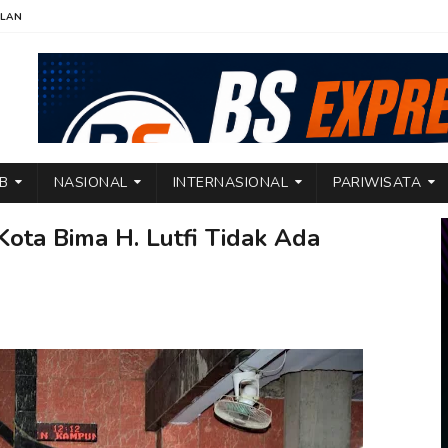
KLAN
TB
NASIONAL
INTERNASIONAL
PARIWISATA
ota Bima H. Lutfi Tidak Ada