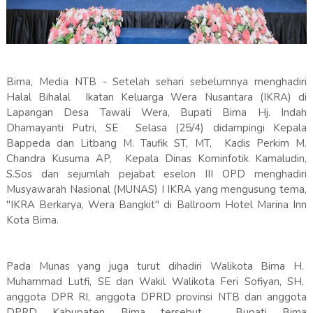
Bima, Media NTB - Setelah sehari sebelumnya menghadiri
Halal Bihalal Ikatan Keluarga Wera Nusantara (IKRA) di
Lapangan Desa Tawali Wera, Bupati Bima Hj. Indah
Dhamayanti Putri, SE Selasa (25/4) didampingi Kepala
Bappeda dan Litbang M. Taufik ST, MT, Kadis Perkim M.
Chandra Kusuma AP, Kepala Dinas Kominfotik Kamaludin,
S.Sos dan sejumlah pejabat eselon III OPD menghadiri
Musyawarah Nasional (MUNAS) I IKRA yang mengusung tema,
"IKRA Berkarya, Wera Bangkit" di Ballroom Hotel Marina Inn
Kota Bima.
Pada Munas yang juga turut dihadiri Walikota Bima H.
Muhammad Lutfi, SE dan Wakil Walikota Feri Sofiyan, SH,
anggota DPR RI, anggota DPRD provinsi NTB dan anggota
DPRD Kabupaten Bima tersebut, Bupati Bima