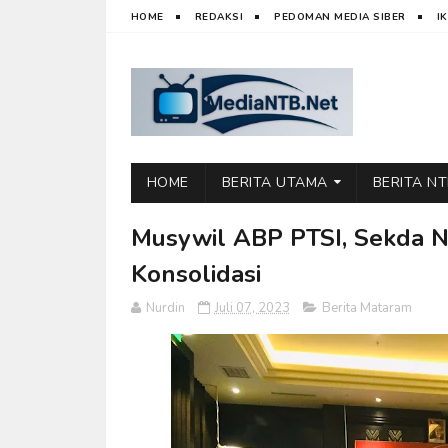
HOME
REDAKSI
PEDOMAN MEDIA SIBER
I
HOME
BERITA UTAMA
BERITA N
Musywil ABP PTSI, Sekda N
Konsolidasi
Nurdin
Juli 07, 2023
Berita Mataram