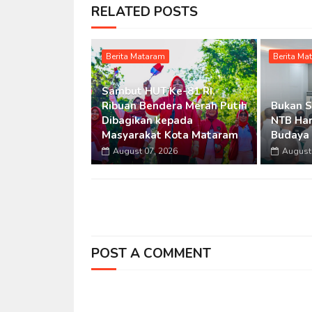
RELATED POSTS
Berita Mataram
Berita Ma
Sambut HUT Ke-81 RI,
Ribuan Bendera Merah Putih
Bukan S
Dibagikan kepada
NTB Ha
Masyarakat Kota Mataram
Budaya 
August 07, 2026
August 
POST A COMMENT