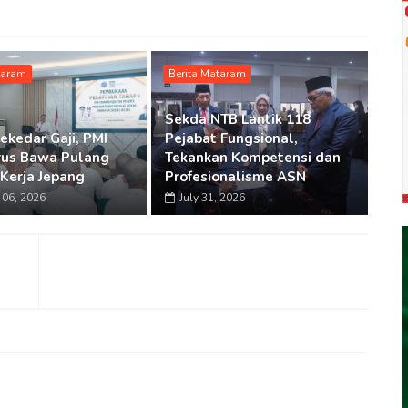
taram
Berita Mataram
Sekda NTB Lantik 118
ekedar Gaji, PMI
Pejabat Fungsional,
rus Bawa Pulang
Tekankan Kompetensi dan
Kerja Jepang
Profesionalisme ASN
06, 2026
July 31, 2026