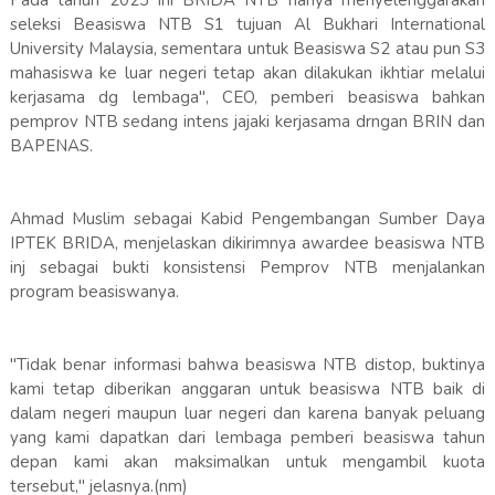
Pada tahun 2023 ini BRIDA NTB hanya menyelenggarakan
seleksi Beasiswa NTB S1 tujuan Al Bukhari International
University Malaysia, sementara untuk Beasiswa S2 atau pun S3
mahasiswa ke luar negeri tetap akan dilakukan ikhtiar melalui
kerjasama dg lembaga", CEO, pemberi beasiswa bahkan
pemprov NTB sedang intens jajaki kerjasama drngan BRIN dan
BAPENAS.
Ahmad Muslim sebagai Kabid Pengembangan Sumber Daya
IPTEK BRIDA, menjelaskan dikirimnya awardee beasiswa NTB
inj sebagai bukti konsistensi Pemprov NTB menjalankan
program beasiswanya.
"Tidak benar informasi bahwa beasiswa NTB distop, buktinya
kami tetap diberikan anggaran untuk beasiswa NTB baik di
dalam negeri maupun luar negeri dan karena banyak peluang
yang kami dapatkan dari lembaga pemberi beasiswa tahun
depan kami akan maksimalkan untuk mengambil kuota
tersebut," jelasnya.(nm)