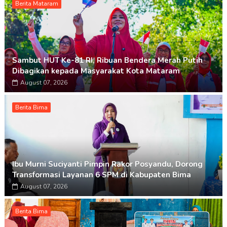
Berita Mataram
Sambut HUT Ke-81 RI, Ribuan Bendera Merah Putih
Dibagikan kepada Masyarakat Kota Mataram
August 07, 2026
Berita Bima
Ibu Murni Suciyanti Pimpin Rakor Posyandu, Dorong
Transformasi Layanan 6 SPM di Kabupaten Bima
August 07, 2026
Berita Bima