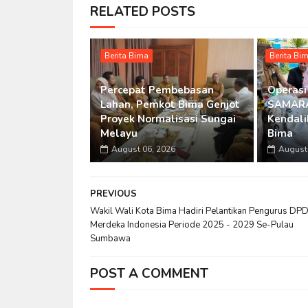
RELATED POSTS
Berita Bima
Berita Bi
Percepat Pembebasan
Operasi
Lahan, Pemkot Bima Genjot
SAMARA
Proyek Normalisasi Sungai
Kendalik
Melayu
Bima
August 06, 2026
August 
PREVIOUS
Wakil Wali Kota Bima Hadiri Pelantikan Pengurus DPD
Merdeka Indonesia Periode 2025 - 2029 Se-Pulau
Sumbawa
POST A COMMENT