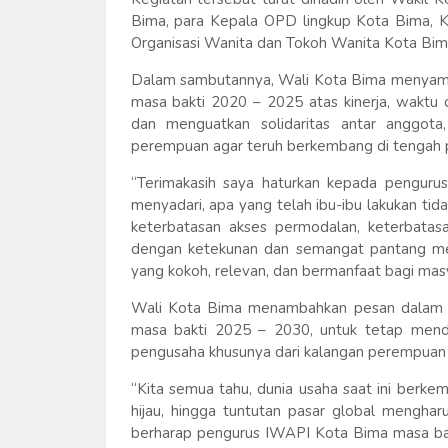
Bima, para Kepala OPD lingkup Kota Bima,
Organisasi Wanita dan Tokoh Wanita Kota Bim
Dalam sambutannya, Wali Kota Bima menyampa
masa bakti 2020 – 2025 atas kinerja, waktu 
dan menguatkan solidaritas antar anggo
perempuan agar teruh berkembang di tengah p
“Terimakasih saya haturkan kepada penguru
menyadari, apa yang telah ibu-ibu lakukan tid
keterbatasan akses permodalan, keterbatas
dengan ketekunan dan semangat pantang men
yang kokoh, relevan, dan bermanfaat bagi mas
Wali Kota Bima menambahkan pesan dalam s
masa bakti 2025 – 2030, untuk tetap me
pengusaha khusunya dari kalangan perempuan
“Kita semua tahu, dunia usaha saat ini berke
hijau, hingga tuntutan pasar global menghar
berharap pengurus IWAPI Kota Bima masa 