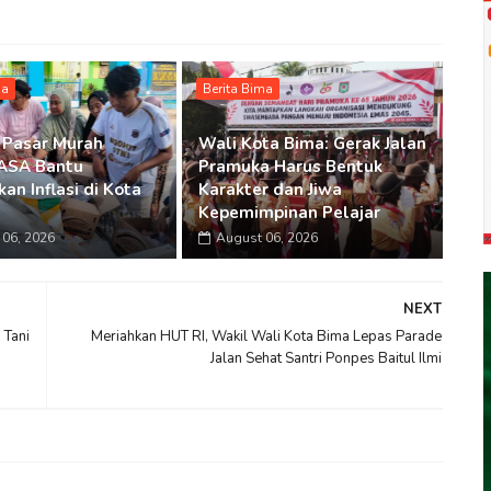
ma
Berita Bima
 Pasar Murah
Wali Kota Bima: Gerak Jalan
SA Bantu
Pramuka Harus Bentuk
an Inflasi di Kota
Karakter dan Jiwa
Kepemimpinan Pelajar
06, 2026
August 06, 2026
NEXT
 Tani
Meriahkan HUT RI, Wakil Wali Kota Bima Lepas Parade
Jalan Sehat Santri Ponpes Baitul Ilmi