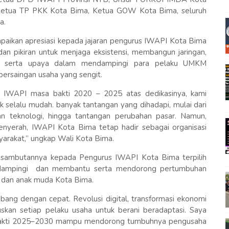
 Ketua TP PKK Kota Bima, Ketua GOW Kota Bima, seluruh
a.
ikan apresiasi kepada jajaran pengurus IWAPI Kota Bima
dan pikiran untuk menjaga eksistensi, membangun jaringan,
ta, serta upaya dalam mendampingi para pelaku UMKM
ersaingan usaha yang sengit.
s IWAPI masa bakti 2020 – 2025 atas dedikasinya, kami
ak selalu mudah. banyak tantangan yang dihadapi, mulai dari
an teknologi, hingga tantangan perubahan pasar. Namun,
yerah, IWAPI Kota Bima tetap hadir sebagai organisasi
yarakat,” ungkap Wali Kota Bima.
ambutannya kepada Pengurus IWAPI Kota Bima terpilih
ndampingi dan membantu serta mendorong pertumbuhan
 dan anak muda Kota Bima.
mbang dengan cepat. Revolusi digital, transformasi ekonomi
uskan setiap pelaku usaha untuk berani beradaptasi. Saya
bakti 2025–2030 mampu mendorong tumbuhnya pengusaha