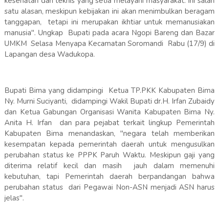
kesehatan dan teknis yang setia melayani masyarakat. Ini salah
satu alasan, meskipun kebijakan ini akan menimbulkan beragam
tanggapan, tetapi ini merupakan ikhtiar untuk memanusiakan
manusia". Ungkap Bupati pada acara Ngopi Bareng dan Bazar
UMKM Selasa Menyapa Kecamatan Soromandi Rabu (17/9) di
Lapangan desa Wadukopa.
Bupati Bima yang didampingi Ketua TP.PKK Kabupaten Bima
Ny. Murni Suciyanti, didampingi Wakil Bupati dr.H. Irfan Zubaidy
dan Ketua Gabungan Organisasi Wanita Kabupaten Bima Ny.
Anita H. Irfan dan para pejabat terkait lingkup Pemerintah
Kabupaten Bima menandaskan, "negara telah memberikan
kesempatan kepada pemerintah daerah untuk mengusulkan
perubahan status ke PPPK Paruh Waktu. Meskipun gaji yang
diterima relatif kecil dan masih jauh dalam memenuhi
kebutuhan, tapi Pemerintah daerah berpandangan bahwa
perubahan status dari Pegawai Non-ASN menjadi ASN harus
jelas".