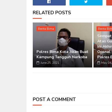
RELATED POSTS
Berita Bima
Berita Bi
Sempat 
Atas Gu
Ini Akh
Polres Bima Kota Akan Buat
Opsnal 
Kampung Tangguh Narkoba
Polres 
June 25, 2021
May 04,
POST A COMMENT