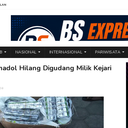
KLAN
TB
NASIONAL
INTERNASIONAL
PARIWISATA
adol Hilang Digudang Milik Kejari
ba