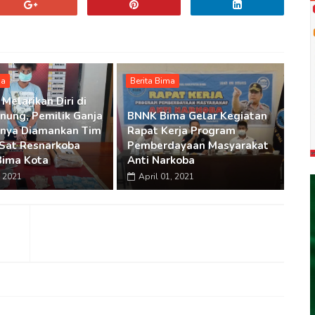
ma
Berita Bima
Melarikan Diri di
nung, Pemilik Ganja
BNNK Bima Gelar Kegiatan
irnya Diamankan Tim
Rapat Kerja Program
Sat Resnarkoba
Pemberdayaan Masyarakat
Bima Kota
Anti Narkoba
 2021
April 01, 2021