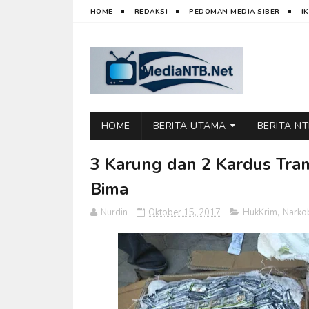
HOME
REDAKSI
PEDOMAN MEDIA SIBER
I
HOME
BERITA UTAMA
BERITA N
3 Karung dan 2 Kardus Tram
Bima
Nurdin
Oktober 15, 2017
HukKrim
,
Narko