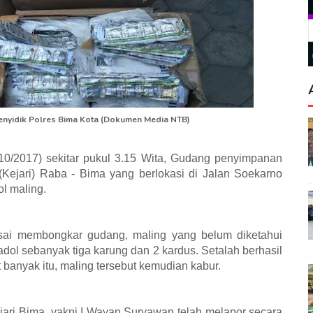
Penyidik Polres Bima Kota (Dokumen Media NTB)
10/2017) sekitar pukul 3.15 Wita, Gudang penyimpanan
(Kejari) Raba - Bima yang berlokasi di Jalan Soekarno
l maling.
usai membongkar gudang, maling yang belum diketahui
adol sebanyak tiga karung dan 2 kardus. Setalah berhasil
anyak itu, maling tersebut kemudian kabur.
jari Bima, yakni I Wayan Suryawan telah melapor secara