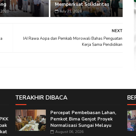
ang
Memperkuat Solidaritas
, 2026
July 21, 2026
NEXT
da
IAI Rawa Aopa dan Pemkab Morowali Bahas Penguatan
Kerja Sama Pendidikan
TERAKHIR DIBACA
BE
Percepat Pembebasan Lahan,
 PKK
Pemkot Bima Genjot Proyek
pak
Normalisasi Sungai Melayu
kat
August 06, 2026