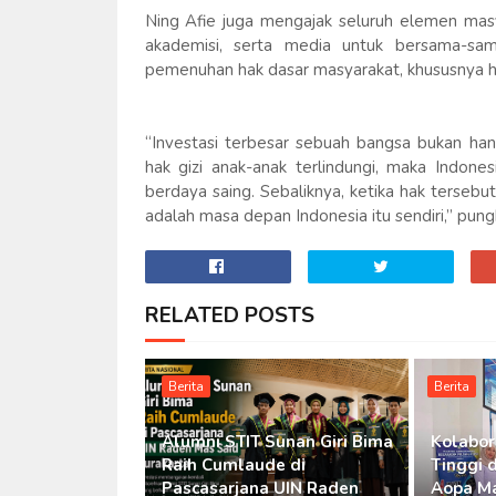
Ning Afie juga mengajak seluruh elemen masy
akademisi, serta media untuk bersama-s
pemenuhan hak dasar masyarakat, khususnya ha
“Investasi terbesar sebuah bangsa bukan hany
hak gizi anak-anak terlindungi, maka Indon
berdaya saing. Sebaliknya, ketika hak tersebu
adalah masa depan Indonesia itu sendiri,” pun
RELATED POSTS
Berita
Berita
Alumni STIT Sunan Giri Bima
Kolabor
Raih Cumlaude di
Tinggi 
Pascasarjana UIN Raden
Aopa M