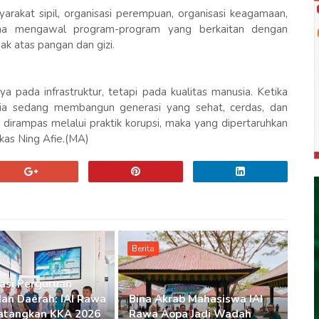
arakat sipil, organisasi perempuan, organisasi keagamaan,
ama mengawal program-program yang berkaitan dengan
k atas pangan dan gizi.
a pada infrastruktur, tetapi pada kualitas manusia. Ketika
esia sedang membangun generasi yang sehat, cerdas, dan
t dirampas melalui praktik korupsi, maka yang dipertaruhkan
gkas Ning Afie.(MA)
Berita
asi Perguruan
dan Daerah: IAI Rawa
Bina Akrab Mahasiswa IAI
atangkan KKA 2026
Rawa Aopa Jadi Wadah