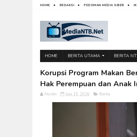
HOME
REDAKSI
PEDOMAN MEDIA SIBER
I
HOME
BERITA UTAMA
BERITA N
Korupsi Program Makan Be
Hak Perempuan dan Anak I
Nurdin
Juni 15, 2026
Berita