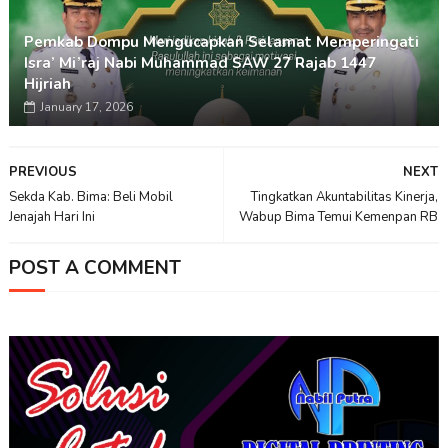
Pemkab Dompu Mengucapkan Selamat Memperingati
Isra’ Mi’raj Nabi Muhammad SAW 27 Rajab 1447
Hijriah
January 17, 2026
PREVIOUS
NEXT
Sekda Kab. Bima: Beli Mobil
Tingkatkan Akuntabilitas Kinerja,
Jenajah Hari Ini
Wabup Bima Temui Kemenpan RB
POST A COMMENT