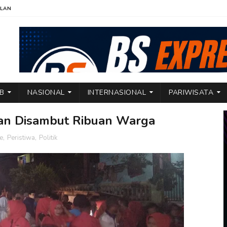
KLAN
TB
NASIONAL
INTERNASIONAL
PARIWISATA
 Man Disambut Ribuan Warga
e
,
Peristiwa
,
Politik