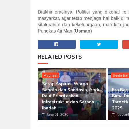
Diakhir orasinya, Politisi yang dikenal 
masyarkat, agar tetap menjaga hal baik di 
silaturahim dan kekeluargaan, mari kita ja
Pungkas Aji Man.(
Usman
)
RELATED POSTS
Aspirasi
Berita Bi
Serap Aspirasi Warga
Sanolo dan Sondosia, Abdul
Era Bar
Rauf Prioritaskan
Bima Di
Infrastruktur dan Sarana
Targetk
Ibadah
2029
June 01, 2026
Novemb