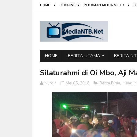
HOME
REDAKSI
PEDOMAN MEDIA SIBER
I
HOME
BERITA UTAMA
BERITA N
Silaturahmi di Oi Mbo, Aji
Nurdin
Mei 05, 2018
Berita Bima
,
Headlin