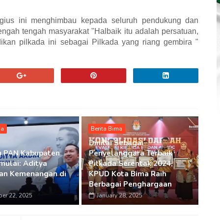
religius ini menghimbau kepada seluruh pendukung dan
tengah tengah masyarakat "Halbaik itu adalah persatuan,
dikan pilkada ini sebagai Pilkada yang riang gembira "
ma
Berita Bima
Dinilai Sebagai
u PAN Kabupaten
Penyelanggara Terbaik
mulai: Aditya
Pilkada Serentak 2024,
an Kemenangan di
KPUD Kota Bima Raih
Berbagai Penghargaan
er 22, 2025
January 28, 2025