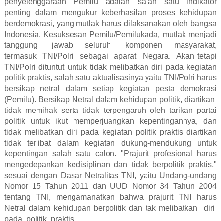
penyelenggaraan Pemilu adalah salah satu indikator
penting dalam mengukur keberhasilan proses kehidupan
berdemokrasi, yang mutlak harus dilaksanakan oleh bangsa
Indonesia. Kesuksesan Pemilu/Pemilukada, mutlak menjadi
tanggung
jawab
seluruh
komponen
masyarakat,
termasuk
TNI/Polri
sebagai
aparat
Negara.
Akan tetapi
TNI/Polri dituntut untuk tidak melibatkan diri pada kegiatan
politik praktis, salah satu aktualisasinya yaitu TNI/Polri harus
bersikap netral dalam setiap kegiatan pesta demokrasi
(Pemilu). Bersikap Netral dalam kehidupan politik, diartikan
tidak memihak serta tidak terpengaruh oleh tarikan partai
politik untuk ikut memperjuangkan kepentingannya, dan
tidak melibatkan diri pada kegiatan politik praktis diartikan
tidak terlibat dalam kegiatan dukung-mendukung untuk
kepentingan salah satu calon. "Prajurit profesional harus
mengedepankan kedisiplinan dan tidak berpolitik praktis,"
sesuai dengan Dasar Netralitas TNI, yaitu Undang-undang
Nomor 15 Tahun 2011 dan UUD Nomor 34 Tahun 2004
tentang TNI, mengamanatkan bahwa prajurit TNI harus
Netral dalam kehidupan berpolitik dan tak melibatkan
diri
pada
politik
praktis.