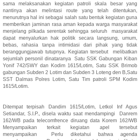
sama melaksanakan kegiatan patroli skala besar yang
nantinya akan melintasi route yang telah ditentukan,
menurutnya hal ini sebagai salah satu bentuk kegiatan guna
memberikan jaminan rasa aman kepada warga masyarakat
menjelang pilkada serentak sehingga seluruh
masyarakat
dapat menyalurkan hak politik secara langsung, umum,
bebas, rahasia tanpa intimidasi dari pihak yang tidak
beranggungjawab tutupnya. Kegiatan tersebut
melibatkan
sejumlah personil dinataranya
Satu SSK Gabungan Kiban
Yonif 742/SWY dan Kodim 1615/Lotim, Satu SSK Brimob
gabungan Subden 2 Lotim dan Subden 3 Loteng den B,Satu
SST Dalmas Polres Lotim, Satu Tim patroli SPM Kodim
1615/Lotim.
Ditempat terpisah Dandim 1615/Lotim, Letkol Inf Agus
Setiandar, S.I.P., disela waktu saat mendampingi
Danrem
162/WB pada telecomfrence diruang data Korem 162/WB
Menyampaikan terkait kegiatan apel tersebut
menyampaikan
Perlu diketahui bahwa agenda