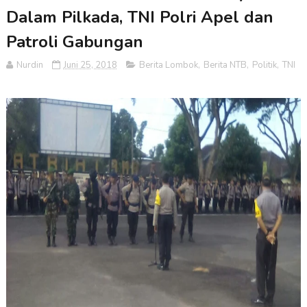
Dalam Pilkada, TNI Polri Apel dan
Patroli Gabungan
Nurdin
Juni 25, 2018
Berita Lombok
,
Berita NTB
,
Politik
,
TNI