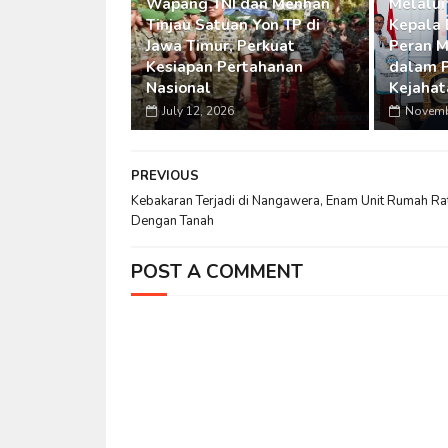
Wapang TNI dan Menhan
Melalui
Tinjau Satuan Yon TP di
Kepala 
Jawa Timur, Perkuat
Peran M
Kesiapan Pertahanan
dalam 
Nasional
Kejahat
July 12, 2026
Novemb
PREVIOUS
Kebakaran Terjadi di Nangawera, Enam Unit Rumah Ra
Dengan Tanah
POST A COMMENT