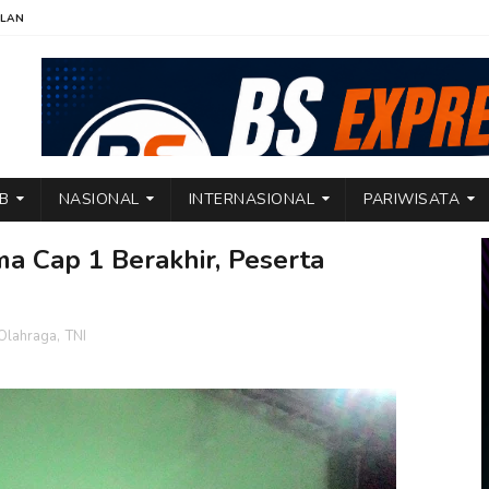
KLAN
TB
NASIONAL
INTERNASIONAL
PARIWISATA
a Cap 1 Berakhir, Peserta
Olahraga
,
TNI