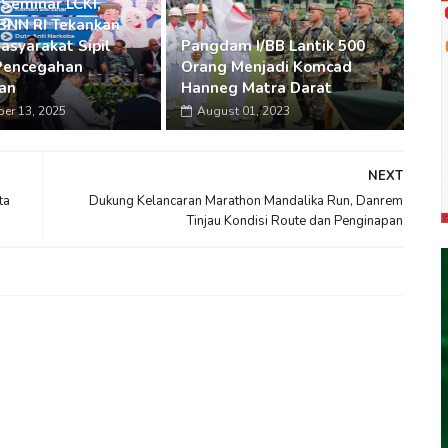
 Seminar LCKI,
BNN RI Tekankan
asyarakat Sipil
Pangdam I/BB Lantik 500
Pencegahan
Orang Menjadi Komcad
an
Hanneg Matra Darat
er 13, 2025
August 01, 2023
NEXT
ta
Dukung Kelancaran Marathon Mandalika Run, Danrem
Tinjau Kondisi Route dan Penginapan