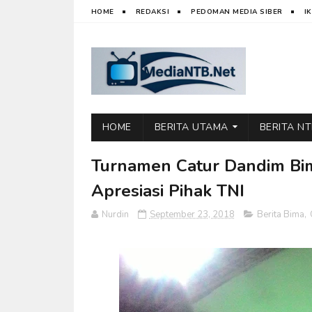
HOME
REDAKSI
PEDOMAN MEDIA SIBER
I
HOME
BERITA UTAMA
BERITA N
Turnamen Catur Dandim Bim
Apresiasi Pihak TNI
Nurdin
September 23, 2018
Berita Bima
,