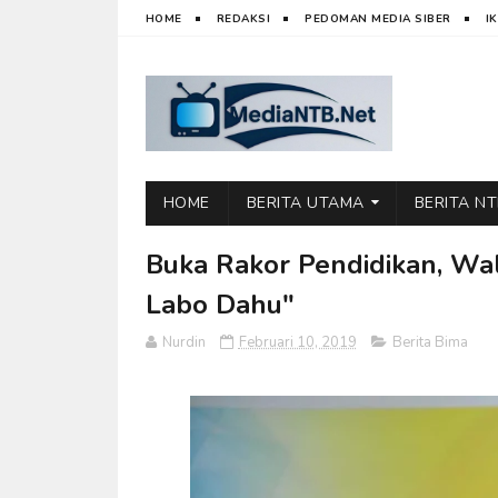
HOME
REDAKSI
PEDOMAN MEDIA SIBER
I
HOME
BERITA UTAMA
BERITA N
Buka Rakor Pendidikan, Wal
Labo Dahu"
Nurdin
Februari 10, 2019
Berita Bima