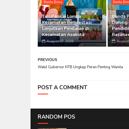
Berita Bima
Berita Bi
Tim Penilai Lomba
Bunda 
Kecamatan Berprestasi
Dorong
Lanjutkan Penilaian di
Pendidi
Kecamatan Asakota
Rasanae
August 07, 2026
August 
PREVIOUS
Wakil Gubernur NTB Ungkap Peran Penting Wanita
POST A COMMENT
RANDOM POS