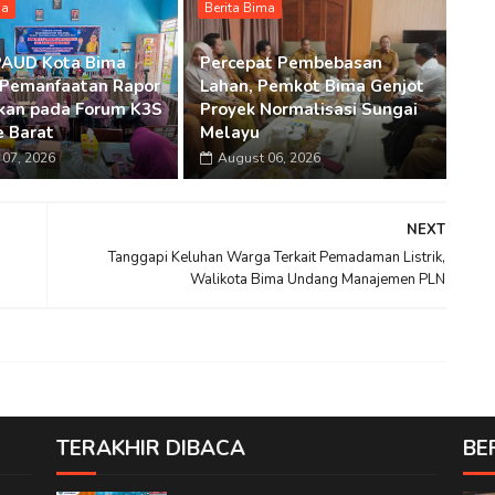
ma
Berita Bima
PAUD Kota Bima
Percepat Pembebasan
 Pemanfaatan Rapor
Lahan, Pemkot Bima Genjot
kan pada Forum K3S
Proyek Normalisasi Sungai
 Barat
Melayu
07, 2026
August 06, 2026
NEXT
Tanggapi Keluhan Warga Terkait Pemadaman Listrik,
Walikota Bima Undang Manajemen PLN
TERAKHIR DIBACA
BE