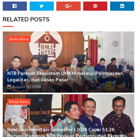
RELATED POSTS
Berita Bima
NTB Perkuat Ekosistem UMKM melalui Pembiayaan,
Legalitas, dan Akses Pasar
August 10, 2026
Berita Bima
Realisasi Investasi Semester I 2026 Capai 51,26
Persen, Pemprov NTB Perkuat Pertumbuhan Ekonomi