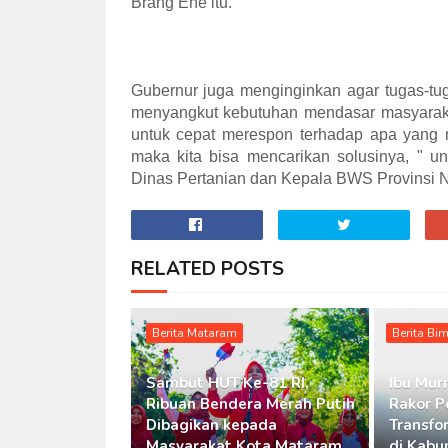
Brang Ene itu.
Gubernur juga menginginkan agar tugas-tug
menyangkut kebutuhan mendasar masyarak
untuk cepat merespon terhadap apa yang 
maka kita bisa mencarikan solusinya, " u
Dinas Pertanian dan Kepala BWS Provinsi 
RELATED POSTS
Berita Mataram
Berita Bi
Sambut HUT Ke-81 RI,
Ibu Murn
Ribuan Bendera Merah Putih
Rakor P
Dibagikan kepada
Transfo
Masyarakat Kota Mataram
di Kabu