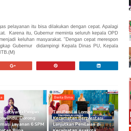
as pelayanan itu bisa dilakukan dengan cepat. Apalagi
at.
Karena itu, Gubernur meminta seluruh kepala OPD
menjadi keluhan masyarakat. "Dengan cepat merespon
ngkap Gubernur
didampingi Kepala Dinas PU, Kepala
NTB.(M)
ma
Berita Bima
i Suciyanti Pimpin
Tim Penilai Lomba
osyandu, Dorong
Kecamatan Berprestasi
rmasi Layanan 6 SPM
Lanjutkan Penilaian di
paten Bima
Kecamatan Asakota