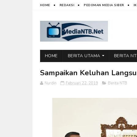
HOME
REDAKSI
PEDOMAN MEDIA SIBER
I
HOME
BERITA UTAMA
BERITA N
Sampaikan Keluhan Langsu
Nurdin
Februari 22, 2019
Berita NTB