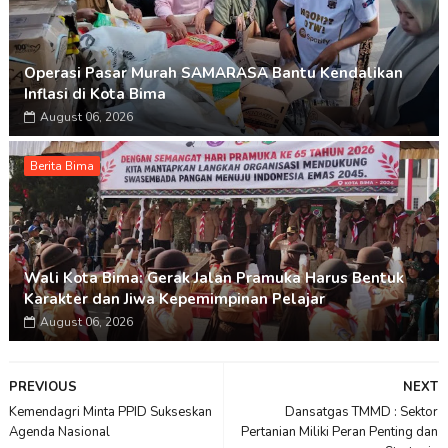
Operasi Pasar Murah SAMARASA Bantu Kendalikan
Inflasi di Kota Bima
August 06, 2026
Berita Bima
Wali Kota Bima: Gerak Jalan Pramuka Harus Bentuk
Karakter dan Jiwa Kepemimpinan Pelajar
August 06, 2026
PREVIOUS
NEXT
Kemendagri Minta PPID Sukseskan
Dansatgas TMMD : Sektor
Agenda Nasional
Pertanian Miliki Peran Penting dan