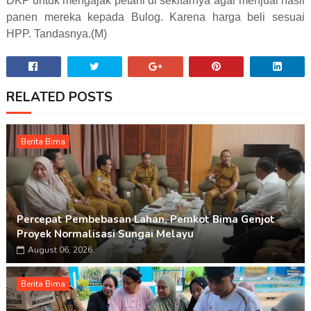
DKP untuk mengajak petani di sekitarnya agar menjual hasil
panen mereka kepada Bulog. Karena harga beli sesuai
HPP. Tandasnya.(M)
RELATED POSTS
Berita Bima
Percepat Pembebasan Lahan, Pemkot Bima Genjot
Proyek Normalisasi Sungai Melayu
August 06, 2026
Berita Bima