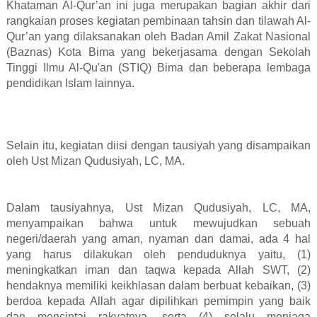
Khataman Al-Qur’an ini juga merupakan bagian akhir dari
rangkaian proses kegiatan pembinaan tahsin dan tilawah Al-
Qur’an yang dilaksanakan oleh Badan Amil Zakat Nasional
(Baznas) Kota Bima yang bekerjasama dengan Sekolah
Tinggi Ilmu Al-Qu'an (STIQ) Bima dan beberapa lembaga
pendidikan Islam lainnya.
Selain itu, kegiatan diisi dengan tausiyah yang disampaikan
oleh Ust Mizan Qudusiyah, LC, MA.
Dalam tausiyahnya, Ust Mizan Qudusiyah, LC, MA,
menyampaikan bahwa untuk mewujudkan sebuah
negeri/daerah yang aman, nyaman dan damai, ada 4 hal
yang harus dilakukan oleh penduduknya yaitu, (1)
meningkatkan iman dan taqwa kepada Allah SWT, (2)
hendaknya memiliki keikhlasan dalam berbuat kebaikan, (3)
berdoa kepada Allah agar dipilihkan pemimpin yang baik
dan mencintai rakyatnya, serta (4) selalu menjaga