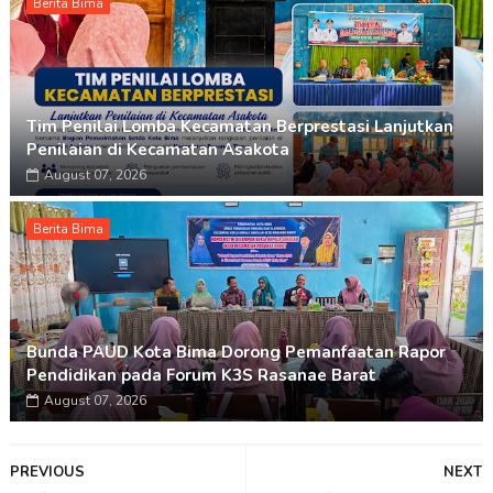
Berita Bima
Tim Penilai Lomba Kecamatan Berprestasi Lanjutkan
Penilaian di Kecamatan Asakota
August 07, 2026
Berita Bima
Bunda PAUD Kota Bima Dorong Pemanfaatan Rapor
Pendidikan pada Forum K3S Rasanae Barat
August 07, 2026
PREVIOUS
NEXT