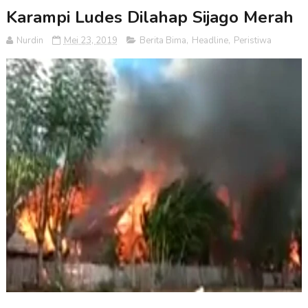
Karampi Ludes Dilahap Sijago Merah
Nurdin
Mei 23, 2019
Berita Bima
,
Headline
,
Peristiwa