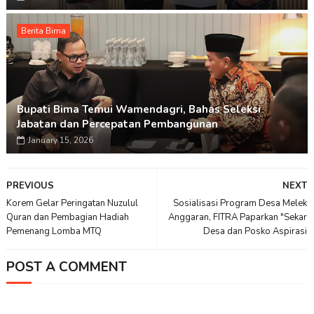
Berita Bima
Bupati Bima Temui Wamendagri, Bahas Seleksi
Jabatan dan Percepatan Pembangunan
January 15, 2026
PREVIOUS
NEXT
Korem Gelar Peringatan Nuzulul
Sosialisasi Program Desa Melek
Quran dan Pembagian Hadiah
Anggaran, FITRA Paparkan "Sekar
Pemenang Lomba MTQ
Desa dan Posko Aspirasi
POST A COMMENT