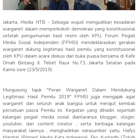
Jakarta, Media NTB - Sebagai wujud menguatkan kesadaran
warganet dalam memperkokoh demokrasi yang konstitusional
setelah pengumuman hasil resmi oleh KPU, Forum Pegiat
Media Sosial Independen (FPMSI) mendeklarasikan gerakan
warganet dukung legitimasi hasil pemilu yang konstitusional
oleh KPU dalam acara diskusi dan buka puasa bersama di Kafe
Omah Bintang Jl. Tebet Raya No.73, Jakarta Selatan pada
Kamis sore (23/5/2019).
Mungusung tajuk "Peran Warganet Dalam Mendukung
Legitimasi Hasil Pemilu 2019" FPMSI juga mengajak agar
warganet dan seluruh anak bangsa untuk merajut kembali
persatuan pasca Pemilu ini. Kegiatan yang dihadiri sejumlah
kalangan pegiat media sosial diantaranya blogger, vloger,
youtuber, dan content creator , serta berbagai kalangan
masyarakat lainnya , menghadirkan narasumber yaitu, Hafyz
Marshal (Pimred Media Kata Indonesia), Eko Kuntadhi (Tokoh