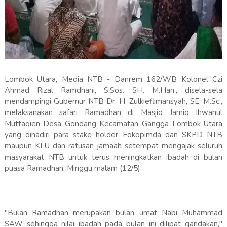
Lombok Utara, Media NTB - Danrem 162/WB Kolonel Czi
Ahmad Rizal Ramdhani, S.Sos. SH. M.Han., disela-sela
mendampingi Gubernur NTB Dr. H. Zulkieflimansyah, SE. M.Sc.,
melaksanakan safari Ramadhan di Masjid Jamiq Ihwanul
Muttaqien Desa Gondang Kecamatan Gangga Lombok Utara
yang dihadiri para stake holder Fokopimda dan SKPD NTB
maupun KLU dan ratusan jamaah setempat mengajak seluruh
masyarakat NTB untuk terus meningkatkan ibadah di bulan
puasa Ramadhan, Minggu malam (12/5).
"Bulan Ramadhan merupakan bulan umat Nabi Muhammad
SAW sehingga nilai ibadah pada bulan ini dilipat gandakan,"