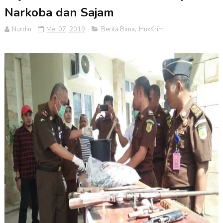
Narkoba dan Sajam
Nurdin
Mei 07, 2019
Berita Bima
,
HukKrim