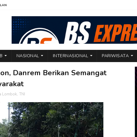
KLAN
TB
NASIONAL
INTERNASIONAL
PARIWISATA
kon, Danrem Berikan Semangat
yarakat
ta Lombok
,
TNI