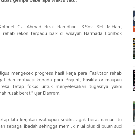
ibat gempa beberapa waktu lalu.
olonel Czi Ahmad Rizal Ramdhani, S.Sos. SH. M.Han.,
i rehab rekon terpadu baik di wilayah Narmada Lombok
ligus mengecek progress hasil kerja para Fasilitaor rehab
t dan motivasi kepada para Prajurit, Fasilitator maupun
eka tetap fokus untuk menyelesaikan tugasnya yakni
h rusak berat," ujar Danrem.
etap kita kerjakan walaupun sedikit agak berat namun itu
kan sebagai ibadah sehingga memiliki nilai plus di bulan suci