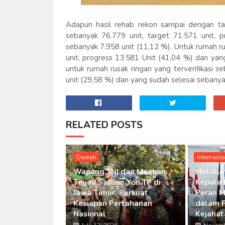
Adapun hasil rehab rekon sampai dengan tan
sebanyak 76.779 unit, target 71.571 unit,
sebanyak 7.958 unit (11,12 %). Untuk rumah rus
unit, progress 13.581 Unit (41,04 %) dan ya
untuk rumah rusak ringan yang terverifikasi s
unit (29,58 %) dan yang sudah selesai sebanya
RELATED POSTS
Daerah
Internasi
Wapang TNI dan Menhan
Melalui
Tinjau Satuan Yon TP di
Kepala 
Jawa Timur, Perkuat
Peran M
Kesiapan Pertahanan
dalam 
Nasional
Kejahat