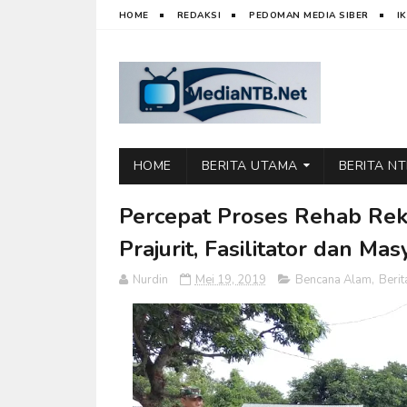
HOME
REDAKSI
PEDOMAN MEDIA SIBER
I
HOME
BERITA UTAMA
BERITA N
Percepat Proses Rehab Re
Prajurit, Fasilitator dan Mas
Nurdin
Mei 19, 2019
Bencana Alam
,
Beri