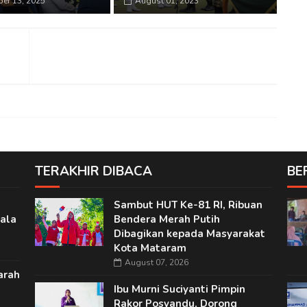
er 13, 2025
August 01, 2023
TERAKHIR DIBACA
BE
Sambut HUT Ke-81 RI, Ribuan
ala
Bendera Merah Putih
Dibagikan kepada Masyarakat
Kota Mataram
August 07, 2026
arah
Ibu Murni Suciyanti Pimpin
Rakor Posyandu, Dorong