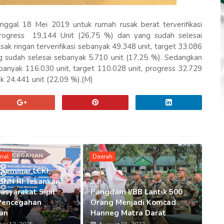
ggal 18 Mei 2019 untuk rumah rusak berat terverifikasi
 progress 19,144 Unit (26,75 %) dan yang sudah selesai
ak ringan terverifikasi sebanyak 49.348 unit, target 33.086
ng sudah selesai sebanyak 5.710 unit (17,25 %). Sedangkan
ebanyak 116.030 unit, target 110.028 unit, progress 32.729
k 24.441 unit (22,09 %).(M)
onal
Daerah
 Seminar LCKI,
BNN RI Tekankan
asyarakat Sipil
Pangdam I/BB Lantik 500
Pencegahan
Orang Menjadi Komcad
an
Hanneg Matra Darat