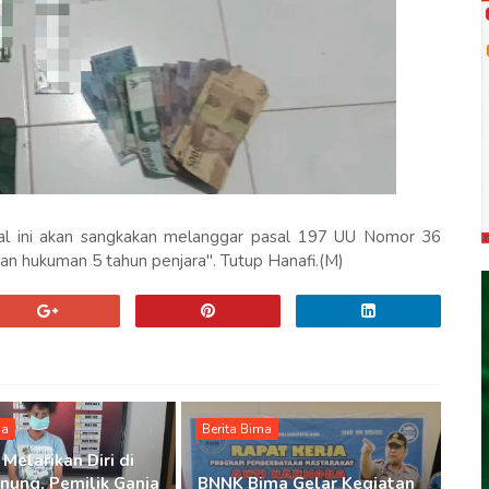
gal ini akan sangkakan melanggar pasal 197 UU Nomor 36
 hukuman 5 tahun penjara". Tutup Hanafi.(M)
ma
Berita Bima
Melarikan Diri di
nung, Pemilik Ganja
BNNK Bima Gelar Kegiatan