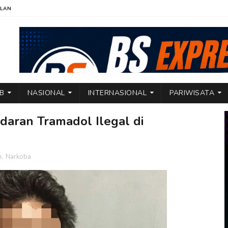
KLAN
TB
NASIONAL
INTERNASIONAL
PARIWISATA
daran Tramadol Ilegal di
m
,
Narkoba