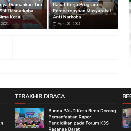
irnya Diamankan Tim
Rapat Kerja Program
Sat Resnarkoba
Pemberdayaan Masyarakat
Bima Kota
Anti Narkoba
 2021
April 01, 2021
TERAKHIR DIBACA
BE
Bunda PAUD Kota Bima Dorong
Pemanfaatan Rapor
an
Pendidikan pada Forum K3S
Rasanae Barat