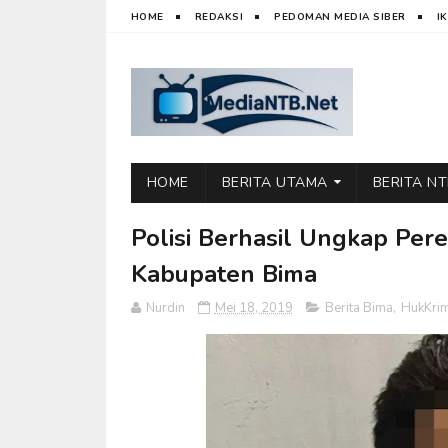
HOME
REDAKSI
PEDOMAN MEDIA SIBER
I
HOME
BERITA UTAMA
BERITA N
Polisi Berhasil Ungkap Pere
Kabupaten Bima
Nurdin
Mei 18, 2019
Berita Bima
,
HukKri