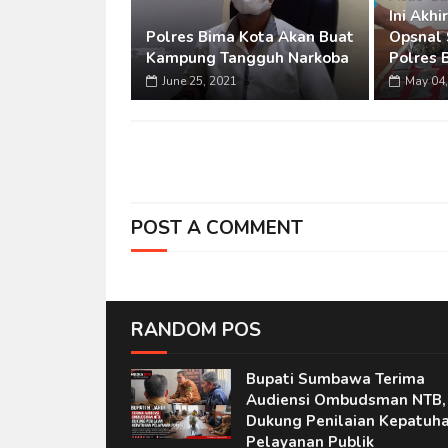
Ini Akh
Polres Bima Kota Akan Buat
Opsnal 
Kampung Tangguh Narkoba
Polres 
June 25, 2021
May 04,
POST A COMMENT
RANDOM POS
Bupati Sumbawa Terima
Audiensi Ombudsman NTB,
Dukung Penilaian Kepatuh
Pelayanan Publik