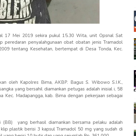
l 17 Mei 2019 sekira pukul 15.30 Wita, unit Opsnal Sat
p peredaran penyalahgunaan obat obatan jenis Tramadol
2009 tentang Kesehatan, bertempat di Desa Tonda, Kec.
kan oleh Kapolres Bima, AKBP. Bagus S. Wibowo S.I.K.,
ngka yang bersahil diamankan petugas adalah inisial i, 58
a Kec. Madapangga, kab. Bima dengan pekerjaan sebagai
i (BB) yang berhasil diamankan bersama pelaku adalah
klip plastik berisi 3 kapsul Tramadol 50 mg yang sudah di
il yang berisi 10 butir dan uang sejumlah Rp. 361.000.