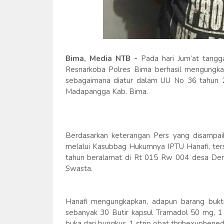
Bima, Media NTB -
Pada hari Jum’at tangga
Resnarkoba Polres Bima berhasil mengungka
sebagaimana diatur dalam UU No 36 tahun 
Madapangga Kab. Bima.
Berdasarkan keterangan Pers yang disampai
melalui Kasubbag Hukumnya IPTU Hanafi, tersa
tahun beralamat di Rt 015 Rw 004 desa Den
Swasta.
Hanafi mengungkapkan, adapun barang bukt
sebanyak 30 Butir kapsul Tramadol 50 mg, 1 
buka dari bungkus, 1 strip obat thrihexyphened