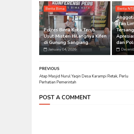
Berita Bima
Berita NT
Anggot
Efan Li
Polres Bima Kota Terus
Tersan
Usut Misteri Hilangnya Kifen
Apresia
di Gunung Sangiang
dan Po
January 04, 2026
Decemb
PREVIOUS
Atap Masjid Nurul Yaqin Desa Karampi Retak, Perlu
Perhatian Pemerintah
POST A COMMENT