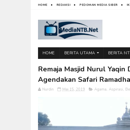
HOME
REDAKSI
PEDOMAN MEDIA SIBER
I
HOME
BERITA UTAMA
BERITA N
Remaja Masjid Nurul Yaqin
Agendakan Safari Ramadha
Nurdin
Mei 15, 2019
Agama
,
Aspirasi
,
Be