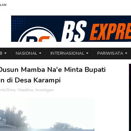
KLAN
TB
NASIONAL
INTERNASIONAL
PARIWISATA
 Dusun Mamba Na'e Minta Bupati
n di Desa Karampi
rita Bima
,
Headline
,
Investigasi