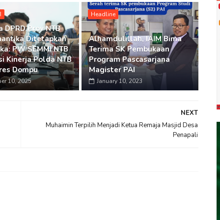
B
Headline
a DPRD Prov NTB
mantika Ditetapkan
Alhamdulillah, IAIM Bima
gka: PW SEMMI NTB
Terima SK Pembukaan
si Kinerja Polda NTB
Program Pascasarjana
lres Dompu
Magister PAI
er 10, 2025
January 10, 2023
NEXT
Muhaimin Terpilih Menjadi Ketua Remaja Masjid Desa
Penapali