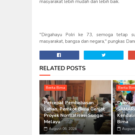
masyarakat lebih mudah dan lebih baik.
"Dirgahayu Polri ke 73, semoga tetap s
masyarakat, bangsa dan negara," pungkas Da
RELATED POSTS
Berita Bima
Berita Bi
Percepat Pembebasan
Operasi
Lahan, Pemkot Bima Genjot
SAMARA
Proyek Normalisasi Sungai
Kendalik
Melayu
Bima
August 06, 2026
August 