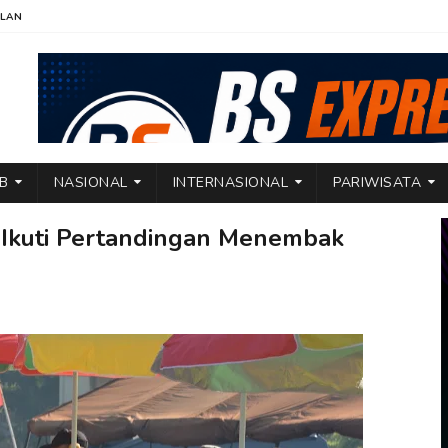
KLAN
TB
NASIONAL
INTERNASIONAL
PARIWISATA
 Ikuti Pertandingan Menembak