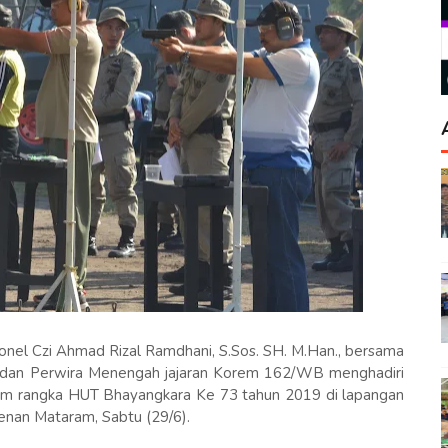
l Czi Ahmad Rizal Ramdhani, S.Sos. SH. M.Han., bersama
i dan Perwira Menengah jajaran Korem 162/WB menghadiri
am rangka HUT Bhayangkara Ke 73 tahun 2019 di lapangan
an Mataram, Sabtu (29/6).