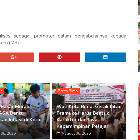
ukses sebagai promoter dalam pengabdiannya kepada
nrem.(MR)
ma
Berita Bima
 Pasar Murah
Wali Kota Bima: Gerak Jalan
SA Bantu
Pramuka Harus Bentuk
an Inflasi di Kota
Karakter dan Jiwa
Kepemimpinan Pelajar
06, 2026
August 06, 2026