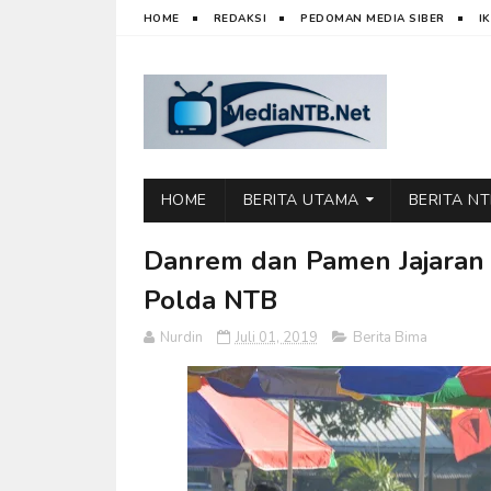
HOME
REDAKSI
PEDOMAN MEDIA SIBER
I
HOME
BERITA UTAMA
BERITA N
Danrem dan Pamen Jajaran
Polda NTB
Nurdin
Juli 01, 2019
Berita Bima