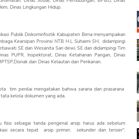
esehatan, Dinas Sosial, Dinas Perhubungan, BPBD, Dinas
kim, Dinas Lingkungan Hidup.
unikasi Publik Diskominfostik Kabupaten Bima menyampaikan
mbaga Kearsipan Provinsi NTB H.L Suhaimi SH, didampingi
 Setiawati SE dan Wesanita Sari dewi, SE dan didampingi Tim
Dinas PUPR, Inspektorat, Dinas Ketahanan Pangan, Dinas
PTSP,Disnak dan Dinas Kelautan dan Perikanan.
gota tim penilai mengatakan bahwa sarana dan prasarana
 tata kelola dokumen yang ada.
u fisis sebagai tanda pengenal arsip harus ada sebelum
kasi secara tepat arsip primer, sekunder dan tersier".