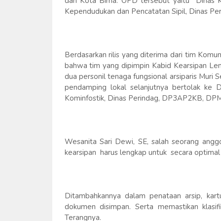
dan Kota Bima. OPD tersebut yaitu Dinas K
Kependudukan dan Pencatatan Sipil, Dinas Per
Berdasarkan rilis yang diterima dari tim Kom
bahwa tim yang dipimpin Kabid Kearsipan Le
dua personil tenaga fungsional arsiparis Muri
pendamping lokal selanjutnya bertolak ke 
Kominfostik, Dinas Perindag, DP3AP2KB, DPM
Wesanita Sari Dewi, SE, salah seorang ang
kearsipan harus lengkap untuk secara optimal
Ditambahkannya dalam penataan arsip, kart
dokumen disimpan. Serta memastikan klasifi
Terangnya.