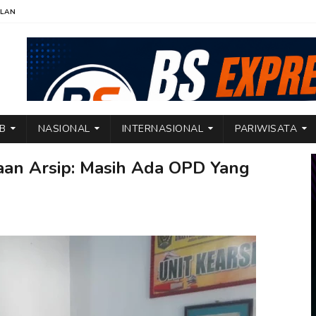
KLAN
TB
NASIONAL
INTERNASIONAL
PARIWISATA
aan Arsip: Masih Ada OPD Yang