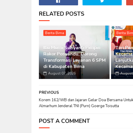
RELATED POSTS
Berita Bima
Berita Bi
Ibu Murni Suciyanti Pimpin
Tim Pen
Rakor Posyandu, Dorong
Kecamat
Transformasi Layanan 6 SPM
Lanjutka
di Kabupaten Bima
Kecama
August 07, 2026
August 
PREVIOUS
Korem 162/WB dan Jajaran Gelar Doa Bersama Untu
Almarhum Jenderal TNI (Purn) Goerge Toisutta
POST A COMMENT