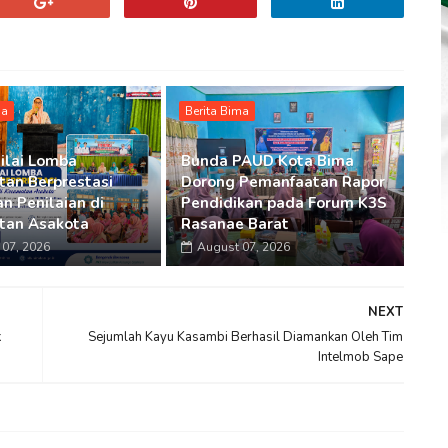
ma
Berita Bima
ilai Lomba
Bunda PAUD Kota Bima
an Berprestasi
Dorong Pemanfaatan Rapor
n Penilaian di
Pendidikan pada Forum K3S
tan Asakota
Rasanae Barat
07, 2026
August 07, 2026
NEXT
k
Sejumlah Kayu Kasambi Berhasil Diamankan Oleh Tim
Intelmob Sape