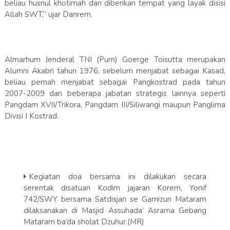
beliau husnul khotimah dan diberikan tempat yang layak disisi
Allah SWT,” ujar Danrem.
Almarhum Jenderal TNI (Purn) Goerge Toisutta merupakan
Alumni Akabri tahun 1976, sebelum menjabat sebagai Kasad,
beliau pernah menjabat sebagai Pangkostrad pada tahun
2007-2009 dan beberapa jabatan strategis lainnya seperti
Pangdam XVII/Trikora, Pangdam III/Siliwangi maupun Panglima
Divisi I Kostrad.
Kegiatan doa bersama ini dilakukan secara
serentak disatuan Kodim jajaran Korem, Yonif
742/SWY bersama Satdisjan se Garnizun Mataram
dilaksanakan di Masjid Assuhada’ Asrama Gebang
Mataram ba’da sholat Dzuhur.(MR)