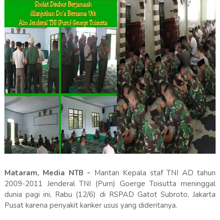
Mataram, Media NTB -
Mantan Kepala staf TNI AD tahun
2009-2011 Jenderal TNI (Purn) Goerge Toisutta meninggal
dunia pagi ini, Rabu (12/6) di RSPAD Gatot Subroto, Jakarta
Pusat karena penyakit kanker usus yang dideritanya.