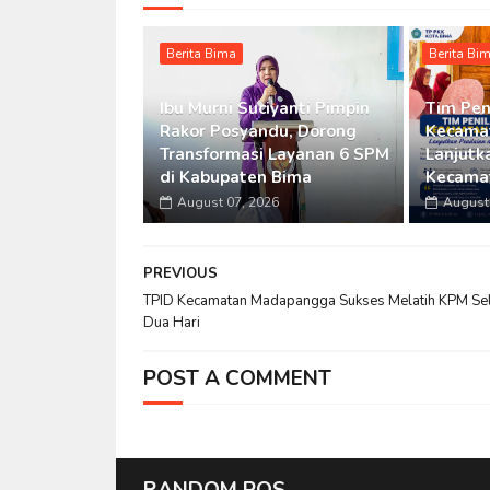
Berita Bima
Berita Bi
Ibu Murni Suciyanti Pimpin
Tim Pen
Rakor Posyandu, Dorong
Kecamat
Transformasi Layanan 6 SPM
Lanjutka
di Kabupaten Bima
Kecama
August 07, 2026
August 
PREVIOUS
TPID Kecamatan Madapangga Sukses Melatih KPM Se
Dua Hari
POST A COMMENT