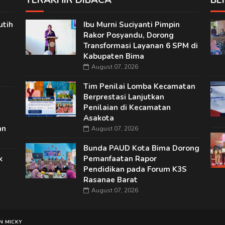
TERAKHIR DIBACA
BE
utih
Ibu Murni Suciyanti Pimpin
Rakor Posyandu, Dorong
Transformasi Layanan 6 SPM di
Kabupaten Bima
August 07, 2026
Tim Penilai Lomba Kecamatan
n
Berprestasi Lanjutkan
Penilaian di Kecamatan
Asakota
an
August 07, 2026
Bunda PAUD Kota Bima Dorong
k
Pemanfaatan Rapor
Pendidikan pada Forum K3S
Rasanae Barat
August 07, 2026
N MICKY