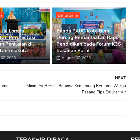
ma
Berita Bima
ilai Lomba
Bunda PAUD Kota Bima
an Berprestasi
Dorong Pemanfaatan Rapor
n Penilaian di
Pendidikan pada Forum K3S
tan Asakota
Rasanae Barat
07, 2026
August 07, 2026
NEXT
lama
Minim Air Bersih, Babinsa Semamung Bersama Warga
Pasang Pipa Saluran Air