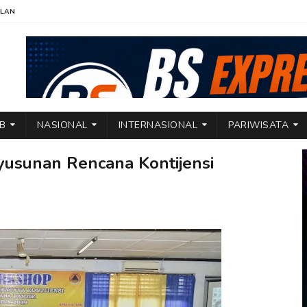
KLAN
TB
NASIONAL
INTERNASIONAL
PARIWISATA
usunan Rencana Kontijensi