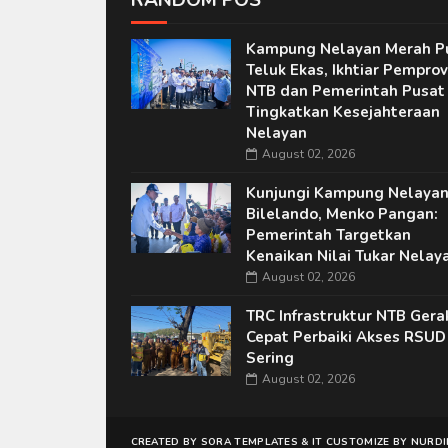
RANDOM POS
Kampung Nelayan Merah P
Teluk Ekas, Ikhtiar Pemprov
NTB dan Pemerintah Pusat
Tingkatkan Kesejahteraan
Nelayan
August 02, 2026
Kunjungi Kampung Nelaya
Bilelando, Menko Pangan:
Pemerintah Targetkan
Kenaikan Nilai Tukar Nelay
August 02, 2026
TRC Infrastruktur NTB Gera
Cepat Perbaiki Akses RSUD
Sering
August 02, 2026
CREATED BY
SORA TEMPLATES
&
IT
CUSTOMIZE BY
NURDI