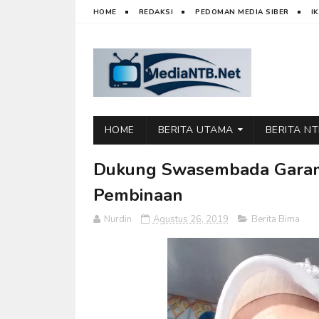
HOME
REDAKSI
PEDOMAN MEDIA SIBER
I
HOME
BERITA UTAMA
BERITA N
Dukung Swasembada Garam,
Pembinaan
Nurdin
Agustus 26, 2019
Berita Bima