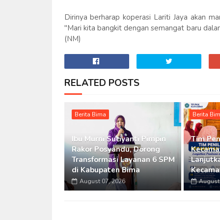
Dirinya berharap koperasi Lariti Jaya akan
"Mari kita bangkit dengan semangat baru dal
(NM)
RELATED POSTS
Berita Bima
Berita Bi
Ibu Murni Suciyanti Pimpin
Tim Pen
Rakor Posyandu, Dorong
Kecamat
Transformasi Layanan 6 SPM
Lanjutka
di Kabupaten Bima
Kecama
August 07, 2026
August 