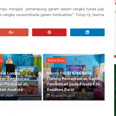
 mampu menjadi penampung garam dalam rangka tunda jual.
am rangka swasembada garam berkualitas". Tutup Hj. Nurma.
ma
Berita Bima
ilai Lomba
Bunda PAUD Kota Bima
an Berprestasi
Dorong Pemanfaatan Rapor
n Penilaian di
Pendidikan pada Forum K3S
tan Asakota
Rasanae Barat
07, 2026
August 07, 2026