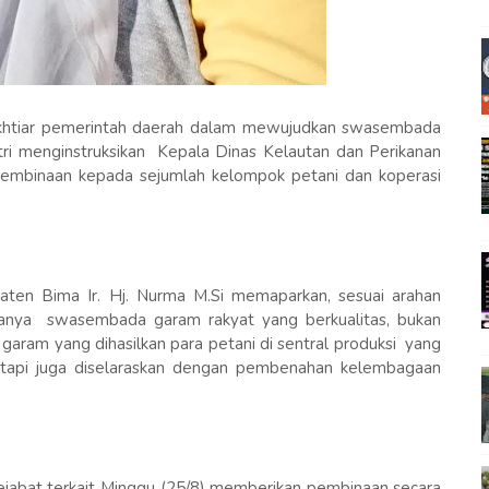
khtiar pemerintah daerah dalam mewujudkan swasembada
ri menginstruksikan Kepala Dinas Kelautan dan Perikanan
pembinaan kepada sejumlah kelompok petani dan koperasi
aten Bima Ir. Hj. Nurma M.Si memaparkan, sesuai arahan
ptanya swasembada garam rakyat yang berkualitas, bukan
 garam yang dihasilkan para petani di sentral produksi yang
etapi juga diselaraskan dengan pembenahan kelembagaan
pejabat terkait Minggu (25/8) memberikan pembinaan secara