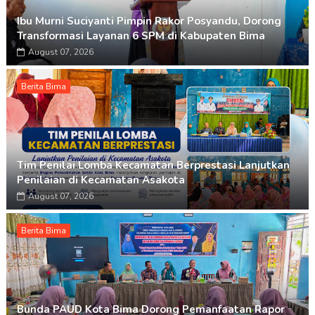
Ibu Murni Suciyanti Pimpin Rakor Posyandu, Dorong
Transformasi Layanan 6 SPM di Kabupaten Bima
August 07, 2026
Berita Bima
Tim Penilai Lomba Kecamatan Berprestasi Lanjutkan
Penilaian di Kecamatan Asakota
August 07, 2026
Berita Bima
Bunda PAUD Kota Bima Dorong Pemanfaatan Rapor