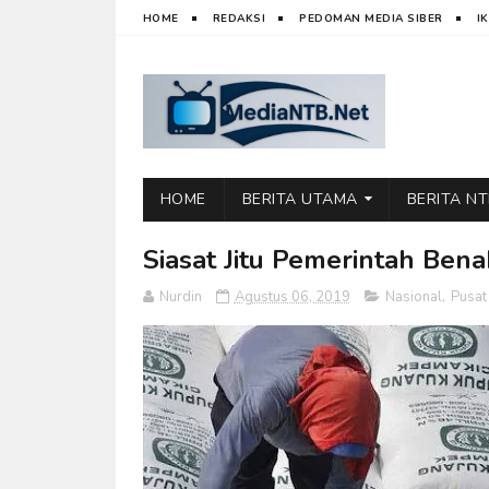
HOME
REDAKSI
PEDOMAN MEDIA SIBER
I
HOME
BERITA UTAMA
BERITA N
Siasat Jitu Pemerintah Bena
Nurdin
Agustus 06, 2019
Nasional
,
Pusat