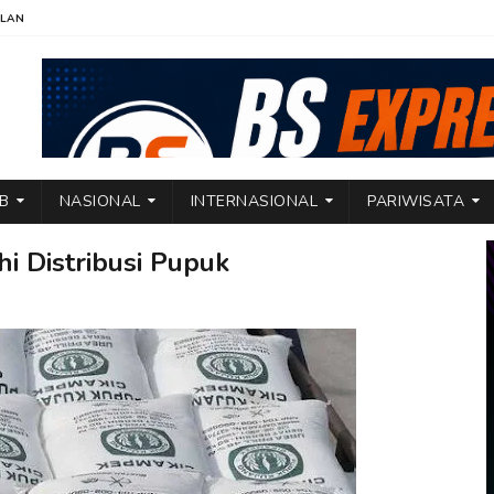
KLAN
TB
NASIONAL
INTERNASIONAL
PARIWISATA
hi Distribusi Pupuk