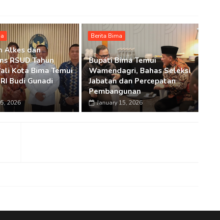
ma
Berita Bima
n Alkes dan
ns RSUD Tahun
Bupati Bima Temui
ali Kota Bima Temui
Wamendagri, Bahas Seleksi
RI Budi Gunadi
Jabatan dan Percepatan
Pembangunan
5, 2026
January 15, 2026