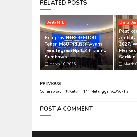
RELATED POSTS
Berita NTB
Berita Bi
Pastika
Pemprov NTB–ID FOOD
Ambula
Teken MoU Industri Ayam
2027, W
Terintegrasi Rp 1,2 Triliun di
Menkes 
Sumbawa
Sadikin
March 10, 2026
March 0
PREVIOUS
Suharso Jadi Plt Ketum PPP, Melanggar AD/ART ?
POST A COMMENT