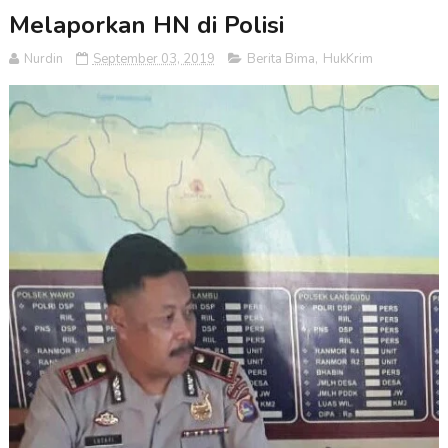
Melaporkan HN di Polisi
Nurdin
September 03, 2019
Berita Bima
,
HukKrim