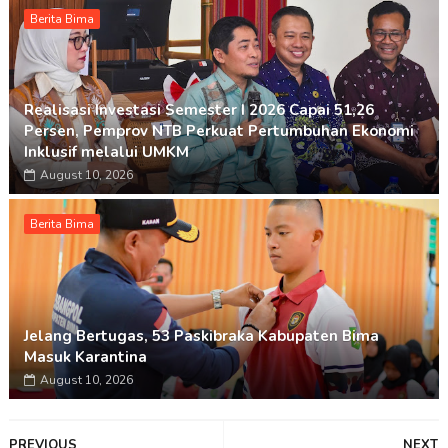
Berita Bima
Realisasi Investasi Semester I 2026 Capai 51,26
Persen, Pemprov NTB Perkuat Pertumbuhan Ekonomi
Inklusif melalui UMKM
August 10, 2026
Berita Bima
Jelang Bertugas, 53 Paskibraka Kabupaten Bima
Masuk Karantina
August 10, 2026
PREVIOUS
NEXT