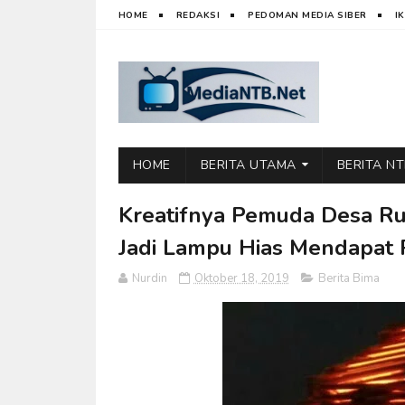
HOME
REDAKSI
PEDOMAN MEDIA SIBER
I
HOME
BERITA UTAMA
BERITA N
Kreatifnya Pemuda Desa Rup
Jadi Lampu Hias Mendapat 
Nurdin
Oktober 18, 2019
Berita Bima