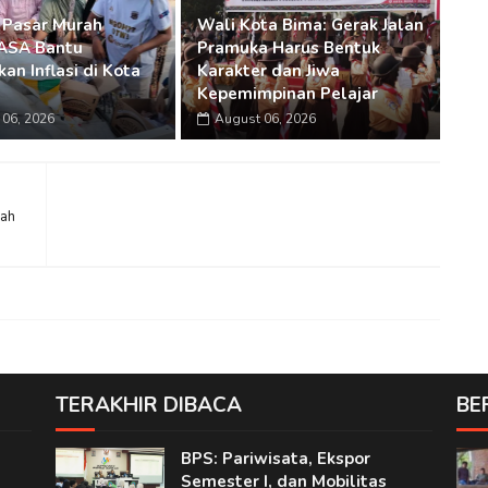
 Pasar Murah
Wali Kota Bima: Gerak Jalan
SA Bantu
Pramuka Harus Bentuk
an Inflasi di Kota
Karakter dan Jiwa
Kepemimpinan Pelajar
06, 2026
August 06, 2026
yah
TERAKHIR DIBACA
BE
BPS: Pariwisata, Ekspor
Semester I, dan Mobilitas