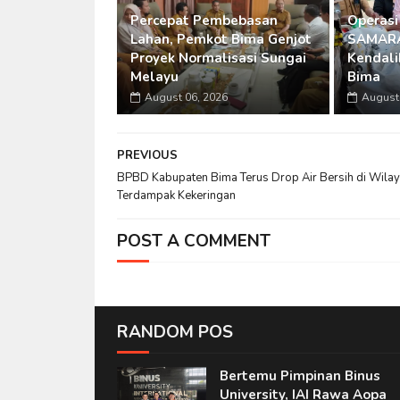
Percepat Pembebasan
Operasi
Lahan, Pemkot Bima Genjot
SAMARA
Proyek Normalisasi Sungai
Kendalik
Melayu
Bima
August 06, 2026
August 
PREVIOUS
BPBD Kabupaten Bima Terus Drop Air Bersih di Wila
Terdampak Kekeringan
POST A COMMENT
RANDOM POS
Bertemu Pimpinan Binus
University, IAI Rawa Aopa